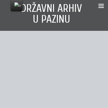
Skip
content
DRŽAVNI ARHIV
to
U PAZINU
content