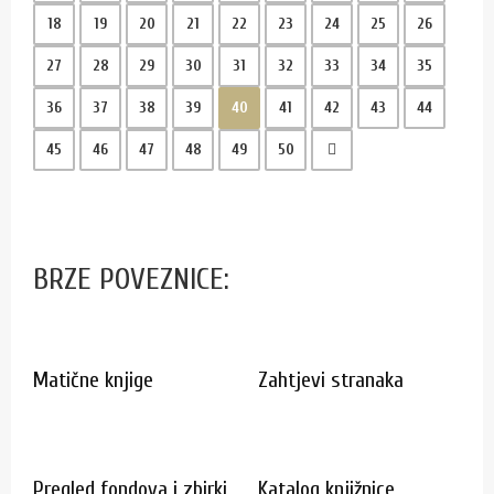
18
19
20
21
22
23
24
25
26
27
28
29
30
31
32
33
34
35
36
37
38
39
40
41
42
43
44
45
46
47
48
49
50
BRZE POVEZNICE:
Matične knjige
Zahtjevi stranaka
Pregled fondova i zbirki
Katalog knjižnice