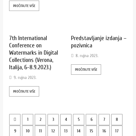
PROČITAJTE VIŠE
7th International
Predstavljanje izdanja –
Conference on
pozivnica
Watermarks in Digital
8. rujna 2023.
Collections (Verona,
Italija, 6-8.9.2023.)
PROČITAJTE VIŠE
9. rujna 2023.
PROČITAJTE VIŠE
1
2
3
4
5
6
7
8
9
10
11
12
13
14
15
16
17