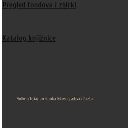
Pregled fondova i zbirki
Katalog knjižnice
PRATITE NAS:
drzavniarhivupazinu
Službena Instagram stranica Državnog arhiva u Pazinu