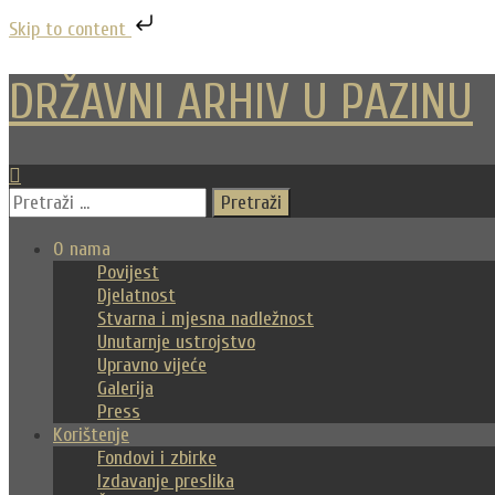
Skip to content
Skip
to
DRŽAVNI ARHIV U PAZINU
content
Pretraži:
O nama
Povijest
Djelatnost
Stvarna i mjesna nadležnost
Unutarnje ustrojstvo
Upravno vijeće
Galerija
Press
Korištenje
Fondovi i zbirke
Izdavanje preslika