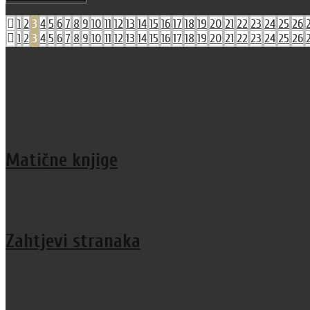
1
2
3
4
5
6
7
8
9
10
11
12
13
14
15
16
17
18
19
20
21
22
23
24
25
26
1
2
3
4
5
6
7
8
9
10
11
12
13
14
15
16
17
18
19
20
21
22
23
24
25
26
BRZE POVEZNICE:
Matične knjige
Zahtjevi stranaka