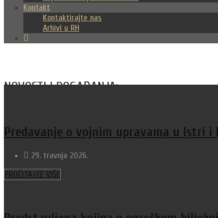
Kontakt
Kontaktirajte nas
Arhivi u RH
NOVOSTI I DOGAĐANJA:
Predavanje o vojnim upravama u Istri i P
29. travnja 2026.
PROČITAJTE VIŠE