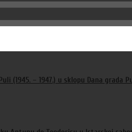
uli (1945. – 1947.) u sklopu Dana grada P