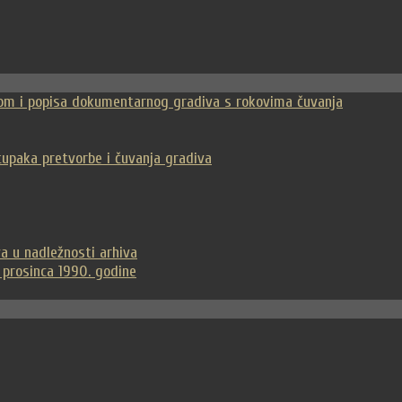
vom i popisa dokumentarnog gradiva s rokovima čuvanja
stupaka pretvorbe i čuvanja gradiva
a u nadležnosti arhiva
 prosinca 1990. godine