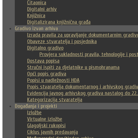
Čitaonica
Digitalni arhiv
Knjižnica
Digitalizirana knjižnična građa
Gradivo izvan arhiva
Izrada pravila za upravljanje dokumentarnim gradi
Obaveze stvaratelja i posjednika
Digitalno gradivo
Provjera sukladnosti pravila, tehnologije i po
Dostava popisa
Stručni ispiti za djelatnike u pismohranama
Opći popis gradiva
Popisi u nadležnosti HDA
Popis stvaratelja dokumentarnog i arhivskog gradiv
Evidencija javnog arhivskog gradiva nastalog do 22.
Kategorizacija stvaratelja
Događanja i projekti
Izložbe
Virtualne izložbe
Glagoljski rukopisi
Ciklus javnih predavanja