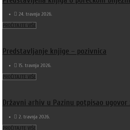
Predstavljena knjiga o porečkom bilježn
24. travnja 2026.
PROČITAJTE VIŠE
Predstavljanje knjige – pozivnica
15. travnja 2026.
PROČITAJTE VIŠE
Državni arhiv u Pazinu potpisao ugovor 
2. travnja 2026.
PROČITAJTE VIŠE