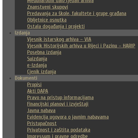
Međunarodni dan/tjedan arhiva
Znanstveni skupovi
Predavanja za škole, fakultete i grupe građana
Obljetnice osnutka
Ostala događanja i projekti
Izdanja
Vjesnik istarskog arhiva – VIA
Vjesnik Historijskih arhiva u Rijeci i Pazinu – HARIP
Posebna izdanja
Suizdanja
e-Izdanja
Cjenik izdanja
Dokumenti
Propisi
Akti DAPA
Pravo na pristup informacijama
Financijski planovi i izvještaji
Javna nabava
Evidencija ugovora o javnim nabavama
Pristupačnost
Privatnost i zaštita podataka
Impressum i pravne odredbe