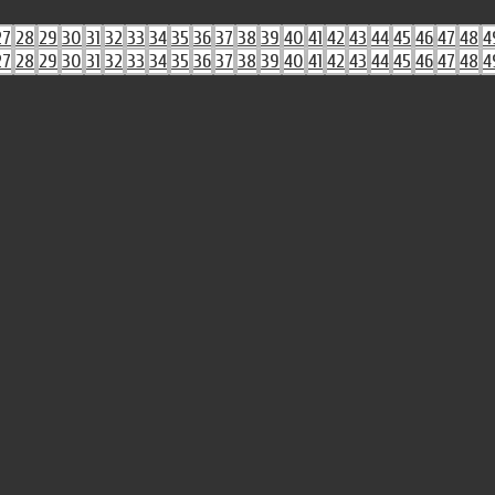
27
28
29
30
31
32
33
34
35
36
37
38
39
40
41
42
43
44
45
46
47
48
4
27
28
29
30
31
32
33
34
35
36
37
38
39
40
41
42
43
44
45
46
47
48
4