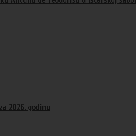
iku Antunu de Teodorisu u Istarskoj sabor
za 2026. godinu