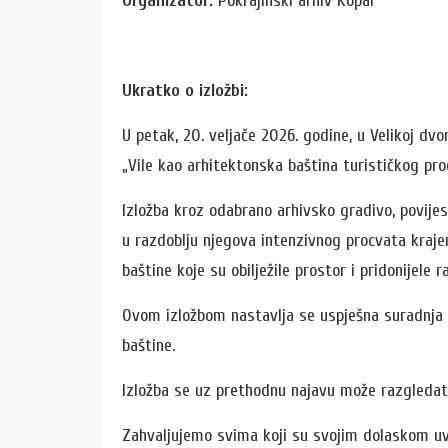
Organizator:
Pokrajinski arhiv Kopar
Ukratko o izložbi:
U petak, 20. veljače 2026. godine, u Velikoj d
„Vile kao arhitektonska baština turističkog proc
Izložba kroz odabrano arhivsko gradivo, povijes
u razdoblju njegova intenzivnog procvata kraje
baštine koje su obilježile prostor i pridonijele
Ovom izložbom nastavlja se uspješna suradnja a
baštine.
Izložba se uz prethodnu najavu može razgledati
Zahvaljujemo svima koji su svojim dolaskom uve