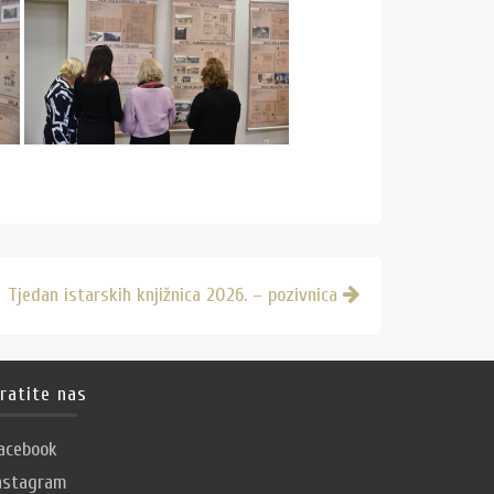
Tjedan istarskih knjižnica 2026. – pozivnica
ratite nas
acebook
nstagram