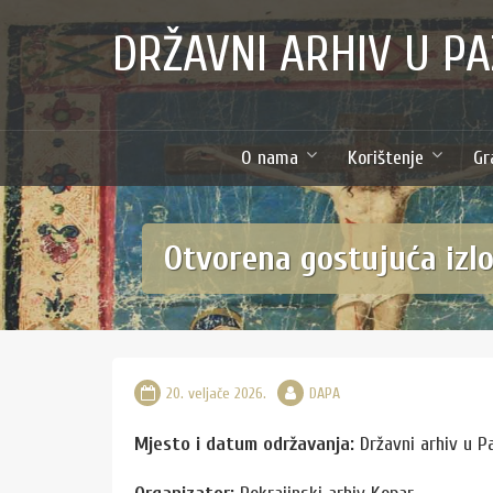
Skip
content
DRŽAVNI ARHIV U PA
to
content
O nama
Korištenje
Gr
Otvorena gostujuća izl
20. veljače 2026.
DAPA
Mjesto i datum održavanja:
Državni arhiv u Pa