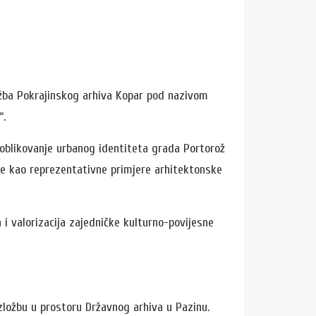
ožba
Pokrajinskog arhiva Kopar
pod nazivom
“.
e oblikovanje urbanog identiteta grada
Portorož
ile kao reprezentativne primjere arhitektonske
i valorizacija zajedničke kulturno-povijesne
zložbu u prostoru Državnog arhiva u Pazinu.