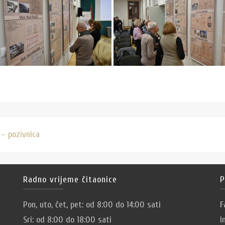
 – pozivnica
Radno vrijeme čitaonice
P
Pon, uto, čet, pet: od 8:00 do 14:00 sati
F
Sri: od 8:00 do 18:00 sati
I