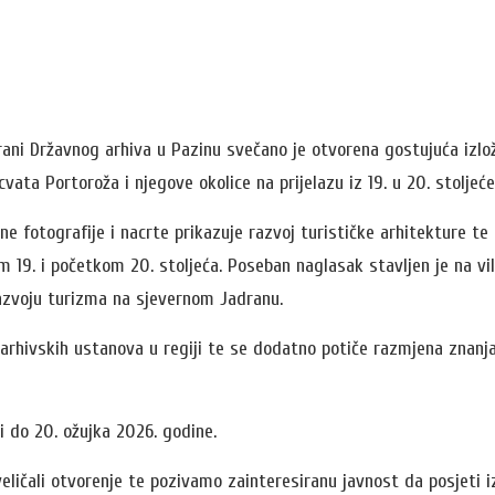
vorani Državnog arhiva u Pazinu svečano je otvorena gostujuća izl
vata Portoroža i njegove okolice na prijelazu iz 19. u 20. stoljeće
ne fotografije i nacrte prikazuje razvoj turističke arhitekture t
m 19. i početkom 20. stoljeća. Poseban naglasak stavljen je na v
 razvoju turizma na sjevernom Jadranu.
rhivskih ustanova u regiji te se dodatno potiče razmjena znanja 
 do 20. ožujka 2026. godine.
ličali otvorenje te pozivamo zainteresiranu javnost da posjeti i