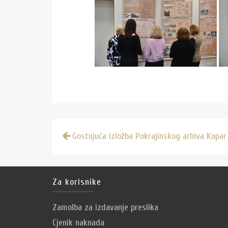
Navigacija
Gostujuća izložba Pokrajinskog arhiva Kopar
objava
Za korisnike
Zamolba za izdavanje preslika
Cjenik naknada