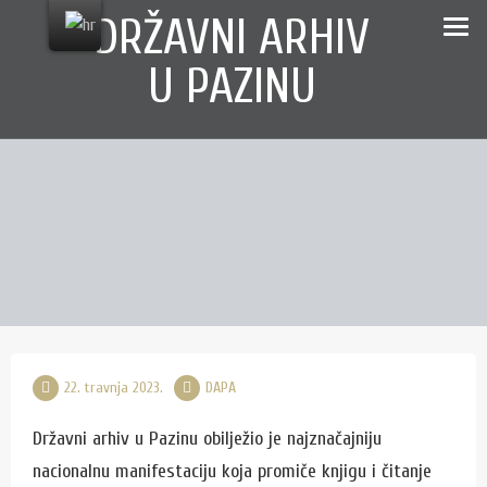
Skip
content
DRŽAVNI ARHIV
to
U PAZINU
content
22. travnja 2023.
DAPA
Državni arhiv u Pazinu obilježio je najznačajniju
nacionalnu manifestaciju koja promiče knjigu i čitanje