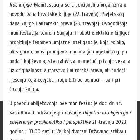
Noć knjige
. Manifestacija se tradicionalno organizira u
povodu Dana hrvatske knjige (22. travnja) i Svjetskog
dana knjige i autorskih prava (23. travnja). Ovogodišnja
manifestacija temom Sanjaju li roboti električne knjige?
propitkuje fenomen umjetne inteligencije, koja polako,
ali sigurno, unosi promjene u poimanje umjetničkog, pa
onda i književnog stvaralaštva, namećući pitanja vezana
uz originalnost, autorstvo i autorska prava, ali nudeći i
rješenja koja čovjeku mogu biti od pomoći – pa i pri
čitanju knjiga.
U povodu obilježavanja ove manifestacije doc. dr. sc.
Za korisnike
Saša Horvat održao je predavanje
Umjetna inteligencija i
povjerenje: problematika i perspektive
21. travnja 2023.
Zamolba za izdavanje preslika
godine u 13:00 sati u Velikoj dvorani Državnog arhiva u
Cjenik naknada