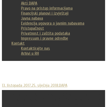
Akti DAPA
Pravo na pristup informacijama
Financijski planovi i izvještaji
Javna nabava
Evidencija ugovora o javnim nabavama
Pristupačnost
Privatnost i zaštita podataka
Impressum i pravne odredbe
Kontakt
Kontaktirajte nas
Arhivi u RH
13. listopada 2017.
25. siječnja 2018.
DAPA
Dana 18. listopada 2017. u 18 sati u Državnom arhivu u Pazinu
prof. dr. sc. Miroslav Tuđman održat će predavanje na temu
Arhivi, arhivistika i informacijsko ratovanje. Dr. Franjo