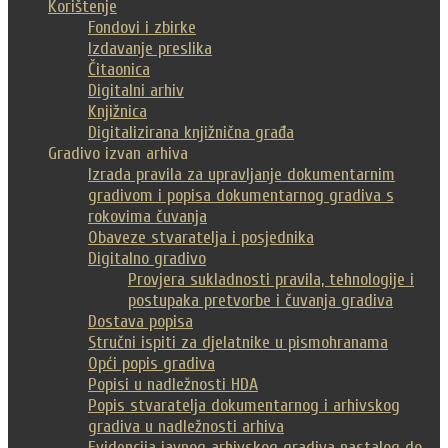
Korištenje
Fondovi i zbirke
Izdavanje preslika
Čitaonica
Digitalni arhiv
Knjižnica
Digitalizirana knjižnična građa
Gradivo izvan arhiva
Izrada pravila za upravljanje dokumentarnim
gradivom i popisa dokumentarnog gradiva s
rokovima čuvanja
Obaveze stvaratelja i posjednika
Digitalno gradivo
Provjera sukladnosti pravila, tehnologije i
postupaka pretvorbe i čuvanja gradiva
Dostava popisa
Stručni ispiti za djelatnike u pismohranama
Opći popis gradiva
Popisi u nadležnosti HDA
Popis stvaratelja dokumentarnog i arhivskog
gradiva u nadležnosti arhiva
Evidencija javnog arhivskog gradiva nastalog do