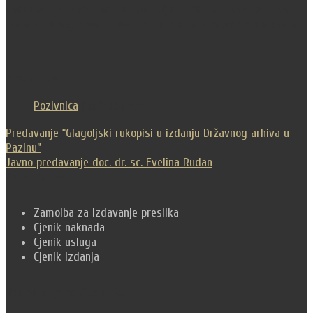
dvadesetak zbornika iz područja informacijske znanosti i
nacionalne sigurnosti. Voditelj je niza znanstvenih projekata.
Preuzmite:
Pozivnica
(.pdf, 365 kB)
Navigacija
Predavanje “Glagoljski rukopisi u izdanju Državnog arhiva u
Pazinu”
objava
Javno predavanje doc. dr. sc. Evelina Rudan
Za korisnike
Zamolba za izdavanje preslika
Cjenik naknada
Cjenik usluga
Cjenik izdanja
Radno vrijeme čitaonice