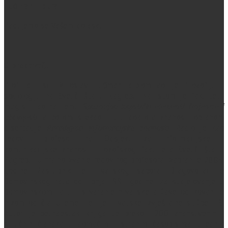
Tuđman i Istra
.
Radujemo se Vašem dolasku!
O predavaču:
Prof. dr. sc. Miroslav Tuđman diplomirao je filozofiju i
sociologiju na Sveučilišta u Zagrebu. Na istom je fakultetu
magistrirao na temu
Spoznajno-logistički elementi činjenice i
obavijesti
, a potom stekao titulu doktora znanosti obranom
disertacije
Paradigma informacijske znanosti
. Radio je kao
redoviti profesor na Odsjeku za informacijske i
komunikacijske znanosti Filozofskog fakulteta Sveučilišta u
Zagrebu. U trajno zvanje redovitog profesora izabran je 2005.
godine. Zastupnik je Hrvatskog sabora. Dragovoljac je
Domovinskog rata od lipnja 1991. godine. Za sudjelovanje u
Domovinskom ratu i stvaranje hrvatske države odlikovan je
nizom odličja. Utemeljitelj je Hrvatske izvještajne službe HIS.
Autor je petnaestak knjiga te preko 200 znanstvenih i
stručnih članaka u domaćim i stranim časopisima, urednik