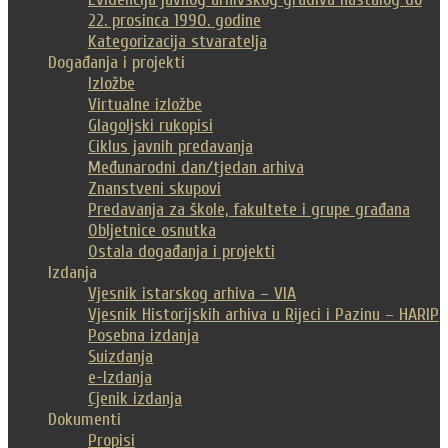
22. prosinca 1990. godine
Kategorizacija stvaratelja
Događanja i projekti
Izložbe
Virtualne izložbe
Glagoljski rukopisi
Ciklus javnih predavanja
Međunarodni dan/tjedan arhiva
Znanstveni skupovi
Predavanja za škole, fakultete i grupe građana
Obljetnice osnutka
Ostala događanja i projekti
Izdanja
Vjesnik istarskog arhiva – VIA
Vjesnik Historijskih arhiva u Rijeci i Pazinu – HARIP
Posebna izdanja
Suizdanja
e-Izdanja
Cjenik izdanja
Dokumenti
Propisi