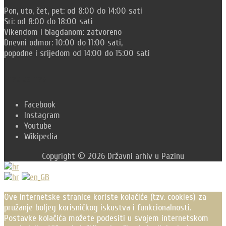
Pon, uto, čet, pet: od 8:00 do 14:00 sati
Sri: od 8:00 do 18:00 sati
Vikendom i blagdanom: zatvoreno
Dnevni odmor: 10:00 do 11:00 sati,
popodne i srijedom od 14:00 do 15:00 sati
Pratite nas
Facebook
Instagram
Youtube
Wikipedia
Copyright © 2026 Državni arhiv u Pazinu
Scroll
Up
Ove internetske stranice koriste kolačiće (tzv. cookies) za
pružanje boljeg korisničkog iskustva i funkcionalnosti.
Postavke kolačića možete podesiti u svojem internetskom