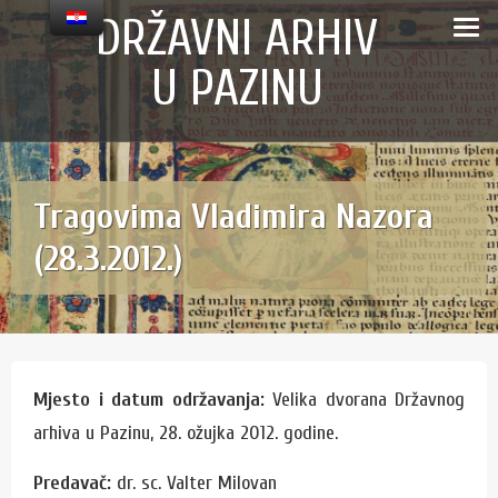
Skip
content
DRŽAVNI ARHIV
to
U PAZINU
content
Tragovima Vladimira Nazora
(28.3.2012.)
Mjesto i datum održavanja:
Velika dvorana Državnog
arhiva u Pazinu, 28. ožujka 2012. godine.
Predavač:
dr. sc. Valter Milovan