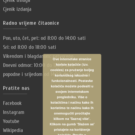
Cjenik usluga
Cjenik izdanja
Radno vrijeme čitaonice
Pon, uto, čet, pet: od 8:00 do 14:00 sati
Sri: od 8:00 do 18:00 sati
Vikendom i blagdanom: zatvoreno
Ove internetske stranice
Dnevni odmor: 10:00 do 11:00 sati,
koriste kolačiće (tzv.
cookies) za pružanje boljeg
popodne i srijedom od 14:00 do 15:00 sati
korisničkog iskustva i
funkcionalnosti. Postavke
kolačića možete podesiti u
Pratite nas
svojem internetskom
pregledniku. Više o
Facebook
kolačićima i načinu kako ih
koristimo te načinu kako ih
Instagram
onemogućiti pročitajte
klikom na 'Saznaj više'.
Youtube
Klikom na gumb 'Slažem se'
Wikipedia
pristajete na korištenje
kolačića.
Pravila o