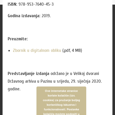
ISBN:
978-953-7640-45-3
Za korisnike
Godina izdavanja:
2019.
Zamolba za izdavanje preslika
Cjenik naknada
Preuzmite:
Cjenik usluga
Cjenik izdanja
Zbornik u digitalnom obliku
(.pdf, 4 MB)
Radno vrijeme čitaonice
Pon, uto, čet, pet: od 8:00 do 14:00 sati
Predstavljanje izdanja
održano je u Velikoj dvorani
Sri: od 8:00 do 18:00 sati
Državnog arhiva u Pazinu u srijedu, 29. siječnja 2020.
Vikendom i blagdanom: zatvoreno
godine.
Ove internetske stranice
Dnevni odmor: 10:00 do 11:00 sati,
koriste kolačiće (tzv.
cookies) za pružanje boljeg
popodne i srijedom od 14:00 do 15:00 sati
korisničkog iskustva i
funkcionalnosti. Postavke
kolačića možete podesiti u