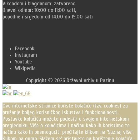
Vikendom i blagdanom: zatvoreno
Dnevni odmor: 10:00 do 11:00 sati,
popodne i srijedom od 14:00 do 15:00 sati
Pratite nas
Facebook
Instagram
Youtube
Wikipedia
Copyright © 2026 Državni arhiv u Pazinu
Scroll
Up
Ove internetske stranice koriste kolačiće (tzv. cookies) za
pružanje boljeg korisničkog iskustva i funkcionalnosti.
Postavke kolačića možete podesiti u svojem internetskom
pregledniku. Više o kolačićima i načinu kako ih koristimo te
načinu kako ih onemogućiti pročitajte klikom na 'Saznaj više'.
Klikom na gumb 'Slažem se' pristajete na korištenje kolačića.