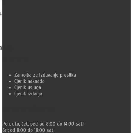
2-5
.
783 kB)
Za korisnike
Zamolba za izdavanje preslika
Cjenik naknada
Cjenik usluga
Cjenik izdanja
Radno vrijeme čitaonice
Pon, uto, čet, pet: od 8:00 do 14:00 sati
Sri: od 8:00 do 18:00 sati