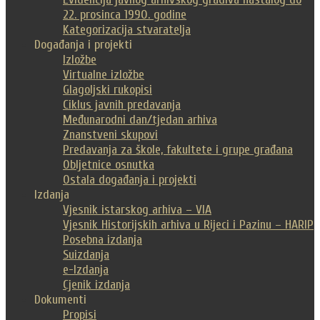
22. prosinca 1990. godine
Kategorizacija stvaratelja
Događanja i projekti
Izložbe
Virtualne izložbe
Glagoljski rukopisi
Ciklus javnih predavanja
Međunarodni dan/tjedan arhiva
Znanstveni skupovi
Predavanja za škole, fakultete i grupe građana
Obljetnice osnutka
Ostala događanja i projekti
Izdanja
Vjesnik istarskog arhiva – VIA
Vjesnik Historijskih arhiva u Rijeci i Pazinu – HARIP
Posebna izdanja
Suizdanja
e-Izdanja
Cjenik izdanja
Dokumenti
Propisi