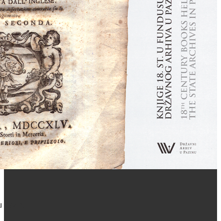
 u Pazinu