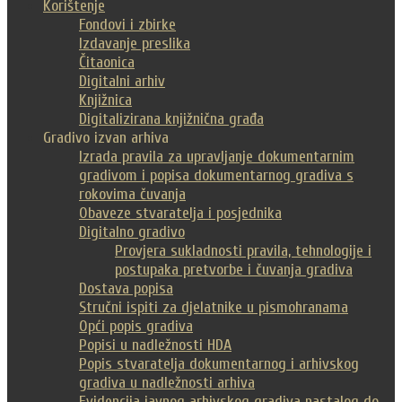
Korištenje
Fondovi i zbirke
Izdavanje preslika
Čitaonica
Digitalni arhiv
Knjižnica
Digitalizirana knjižnična građa
Gradivo izvan arhiva
Izrada pravila za upravljanje dokumentarnim
gradivom i popisa dokumentarnog gradiva s
rokovima čuvanja
Obaveze stvaratelja i posjednika
Digitalno gradivo
Provjera sukladnosti pravila, tehnologije i
postupaka pretvorbe i čuvanja gradiva
Dostava popisa
Stručni ispiti za djelatnike u pismohranama
Opći popis gradiva
Popisi u nadležnosti HDA
Popis stvaratelja dokumentarnog i arhivskog
gradiva u nadležnosti arhiva
Evidencija javnog arhivskog gradiva nastalog do