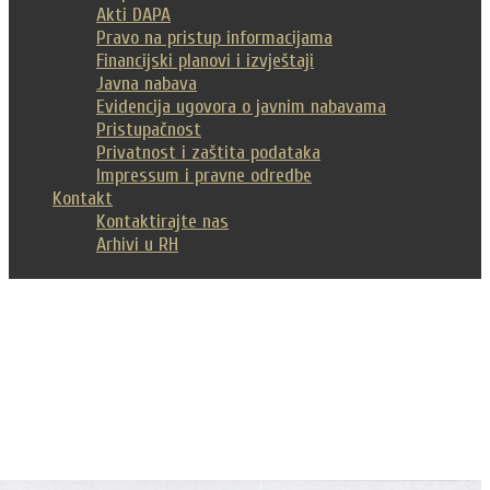
Akti DAPA
Pravo na pristup informacijama
Financijski planovi i izvještaji
Javna nabava
Evidencija ugovora o javnim nabavama
Pristupačnost
Privatnost i zaštita podataka
Impressum i pravne odredbe
Kontakt
Kontaktirajte nas
Arhivi u RH