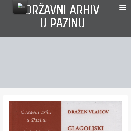
Skip
content
DRŽAVNI ARHIV
to
U PAZINU
content