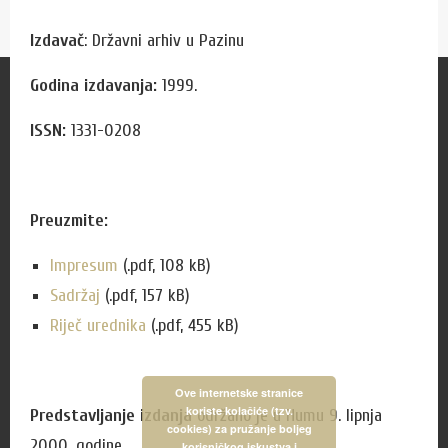
Izdavač
: Državni arhiv u Pazinu
Godina izdavanja:
1999.
Za korisnike
ISSN:
1331-0208
Zamolba za izdavanje preslika
Cjenik naknada
Cjenik usluga
Preuzmite:
Cjenik izdanja
Impresum
(.pdf, 108 kB)
Radno vrijeme čitaonice
Sadržaj
(.pdf, 157 kB)
Pon, uto, čet, pet: od 8:00 do 14:00 sati
Riječ urednika
(.pdf, 455 kB)
Sri: od 8:00 do 18:00 sati
Vikendom i blagdanom: zatvoreno
Ove internetske stranice
koriste kolačiće (tzv.
Dnevni odmor: 10:00 do 11:00 sati,
Predstavljanje izdanja
održano je u Humu 9. lipnja
cookies) za pružanje boljeg
popodne i srijedom od 14:00 do 15:00 sati
2000. godine.
korisničkog iskustva i