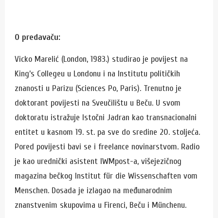
O predavaču:
Vicko Marelić (London, 1983.) studirao je povijest na
King’s Collegeu u Londonu i na Institutu političkih
znanosti u Parizu (Sciences Po, Paris). Trenutno je
doktorant povijesti na Sveučilištu u Beču. U svom
doktoratu istražuje Istočni Jadran kao transnacionalni
entitet u kasnom 19. st. pa sve do sredine 20. stoljeća.
Pored povijesti bavi se i freelance novinarstvom. Radio
je kao urednički asistent IWMpost-a, višejezičnog
magazina bečkog Institut für die Wissenschaften vom
Menschen. Dosada je izlagao na međunarodnim
znanstvenim skupovima u Firenci, Beču i Münchenu.