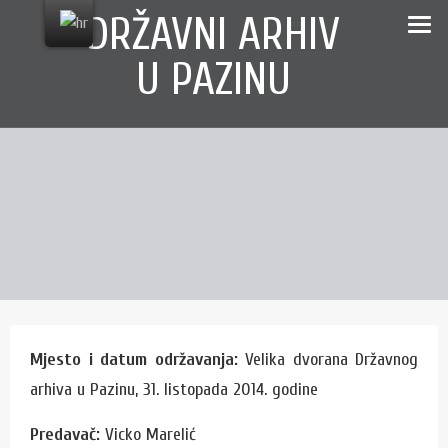
Skip
content
DRŽAVNI ARHIV
to
U PAZINU
content
Mjesto i datum održavanja:
Velika dvorana Državnog
arhiva u Pazinu, 31. listopada 2014. godine
Predavač:
Vicko Marelić