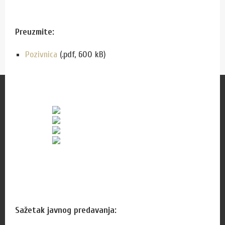
Preuzmite:
Pozivnica
(.pdf, 600 kB)
Za korisnike
Zamolba za izdavanje preslika
Cjenik naknada
Cjenik usluga
Cjenik izdanja
Radno vrijeme čitaonice
Pon, uto, čet, pet: od 8:00 do 14:00 sati
Sažetak javnog predavanja:
Sri: od 8:00 do 18:00 sati