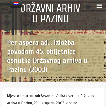
Skip
content
DRŽAVNI ARHIV
to
U PAZINU
content
Per aspera ad… izložba
povodom 45. obljetnice
osnutka Državnog arhiva u
Pazinu (2003)
Mjesto i datum održavanja:
Velika dvorana Državnog
arhiva u Pazinu, 23. listopada 2003. godine