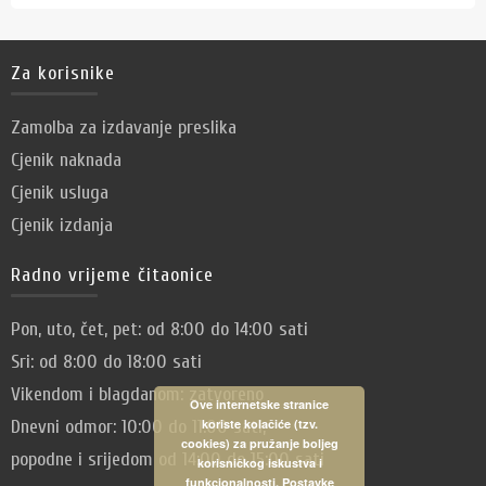
Za korisnike
Zamolba za izdavanje preslika
Cjenik naknada
Cjenik usluga
Cjenik izdanja
Radno vrijeme čitaonice
Pon, uto, čet, pet: od 8:00 do 14:00 sati
Sri: od 8:00 do 18:00 sati
Vikendom i blagdanom: zatvoreno
Ove internetske stranice
Dnevni odmor: 10:00 do 11:00 sati,
koriste kolačiće (tzv.
cookies) za pružanje boljeg
popodne i srijedom od 14:00 do 15:00 sati
korisničkog iskustva i
funkcionalnosti. Postavke