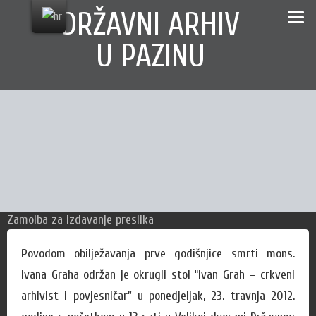
Skip
content
DRŽAVNI ARHIV
to
U PAZINU
content
Za korisnike
Zamolba za izdavanje preslika
Cjenik naknada
Povodom obilježavanja prve godišnjice smrti mons.
Cjenik usluga
Ivana Graha održan je okrugli stol “Ivan Grah – crkveni
Cjenik izdanja
arhivist i povjesničar” u ponedjeljak, 23. travnja 2012.
Radno vrijeme čitaonice