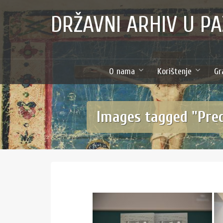
Skip
content
DRŽAVNI ARHIV U PA
to
content
O nama
Korištenje
Gr
Images tagged "Preds