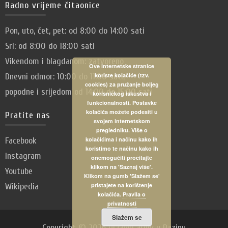
Radno vrijeme čitaonice
Pon, uto, čet, pet: od 8:00 do 14:00 sati
Sri: od 8:00 do 18:00 sati
Vikendom i blagdanom: zatvoreno
Ove internetske stranice
Dnevni odmor: 10:00 do 11:00 sati,
koriste kolačiće (tzv.
cookies) za pružanje boljeg
popodne i srijedom od 14:00 do 15:00 sati
korisničkog iskustva i
funkcionalnosti. Postavke
kolačića možete podesiti u
Pratite nas
svojem internetskom
pregledniku. Više o
Facebook
kolačićima i načinu kako ih
koristimo te načinu kako ih
Instagram
onemogućiti pročitajte
klikom na 'Saznaj više'.
Youtube
Klikom na gumb 'Slažem se'
Wikipedia
pristajete na korištenje
kolačića.
Pravila o
privatnosti
Slažem se
Copyright © 2026 Državni arhiv u Pazinu