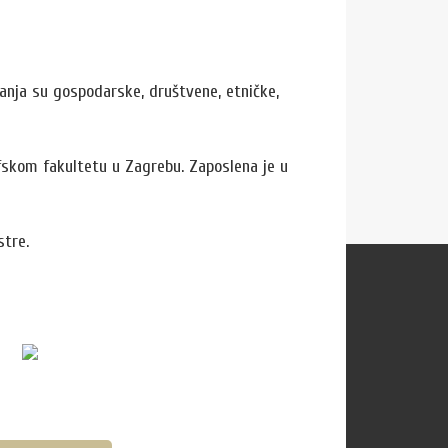
ivanja su gospodarske, društvene, etničke,
zofskom fakultetu u Zagrebu. Zaposlena je u
stre.
ratite nas
acebook
nstagram
outube
ikipedia