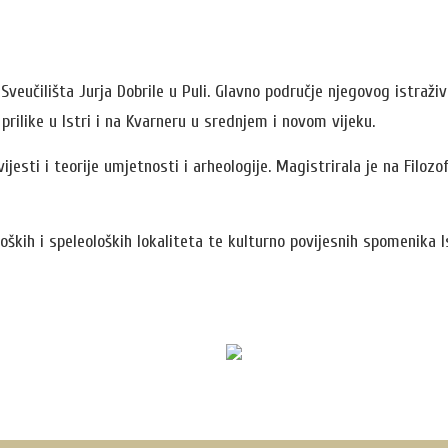
r Sveučilišta Jurja Dobrile u Puli. Glavno područje njegovog istraž
 prilike u Istri i na Kvarneru u srednjem i novom vijeku.
vijesti i teorije umjetnosti i arheologije. Magistrirala je na Filo
kih i speleoloških lokaliteta te kulturno povijesnih spomenika I
Radno vrijeme čitaonice
P
Pon, uto, čet, pet: od 8:00 do 14:00 sati
F
Sri: od 8:00 do 18:00 sati
I
Vikendom i blagdanom: zatvoreno
Y
Dnevni odmor: 10:00 do 11:00 sati,
W
popodne i srijedom od 14:00 do 15:00 sati