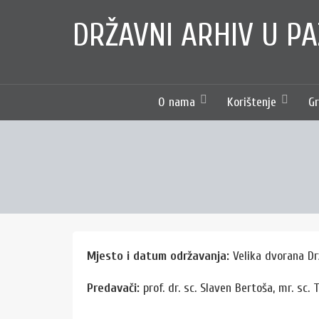
Skip
content
DRŽAVNI ARHIV U PA
to
content
O nama
Korištenje
Gr
Mjesto i datum održavanja:
Velika dvorana Drž
Predavači:
prof. dr. sc. Slaven Bertoša, mr. sc