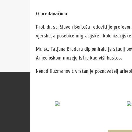
O predavačima:
Prof. dr. sc. Slaven Bertoša redoviti je profeso
vjerske, a posebice migracijske i kolonizacijske
Mr. sc. Tatjana Bradara diplomirala je studij po
Arheološkom muzeju Istre kao viši kustos.
Nenad Kuzmanović vrstan je poznavatelj arheološ
Za korisnike
Zamolba za izdavanje preslika
Cjenik naknada
Cjenik usluga
Cjenik izdanja