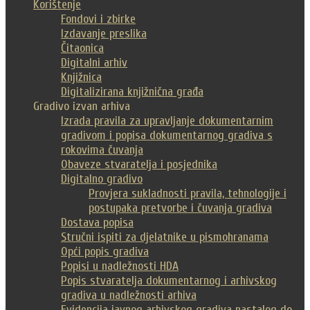
Korištenje
Fondovi i zbirke
Izdavanje preslika
Čitaonica
Digitalni arhiv
Knjižnica
Digitalizirana knjižnična građa
Gradivo izvan arhiva
Izrada pravila za upravljanje dokumentarnim
gradivom i popisa dokumentarnog gradiva s
rokovima čuvanja
Obaveze stvaratelja i posjednika
Digitalno gradivo
Provjera sukladnosti pravila, tehnologije i
postupaka pretvorbe i čuvanja gradiva
Dostava popisa
Stručni ispiti za djelatnike u pismohranama
Opći popis gradiva
Popisi u nadležnosti HDA
Popis stvaratelja dokumentarnog i arhivskog
gradiva u nadležnosti arhiva
Evidencija javnog arhivskog gradiva nastalog do