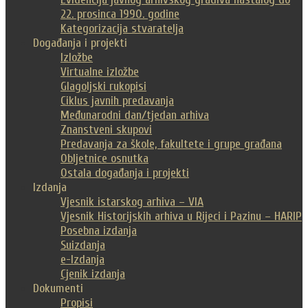
22. prosinca 1990. godine
Kategorizacija stvaratelja
Događanja i projekti
Izložbe
Virtualne izložbe
Glagoljski rukopisi
Ciklus javnih predavanja
Međunarodni dan/tjedan arhiva
Znanstveni skupovi
Predavanja za škole, fakultete i grupe građana
Obljetnice osnutka
Ostala događanja i projekti
Izdanja
Vjesnik istarskog arhiva – VIA
Vjesnik Historijskih arhiva u Rijeci i Pazinu – HARIP
Posebna izdanja
Suizdanja
e-Izdanja
Cjenik izdanja
Dokumenti
Propisi