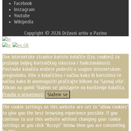
Facebook
Instagram
Youtube
Wikipedia
Copyright © 2026 Državni arhiv u Pazinu
Scroll
Up
Ove internetske stranice koriste kolačiće (tzv. cookies) za
pružanje boljeg korisničkog iskustva i funkcionalnosti.
Postavke kolačića možete podesiti u svojem internetskom
pregledniku. Više o kolačićima i načinu kako ih koristimo te
načinu kako ih onemogućiti pročitajte klikom na 'Saznaj više'.
Klikom na gumb 'Slažem se' pristajete na korištenje kolačića.
Pravila o privatnosti
Slažem se
The cookie settings on this website are set to "allow cookies"
to give you the best browsing experience possible. If you
continue to use this website without changing your cookie
settings or you click "Accept" below then you are consenting