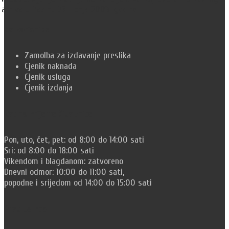
arhiva u Pazinu 23. lipnja 2003. godine.
Za korisnike
Zamolba za izdavanje preslika
Cjenik naknada
Cjenik usluga
Cjenik izdanja
Radno vrijeme čitaonice
Pon, uto, čet, pet: od 8:00 do 14:00 sati
Sri: od 8:00 do 18:00 sati
Vikendom i blagdanom: zatvoreno
Dnevni odmor: 10:00 do 11:00 sati,
popodne i srijedom od 14:00 do 15:00 sati
Pratite nas