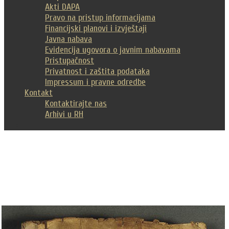
Akti DAPA
Pravo na pristup informacijama
Financijski planovi i izvještaji
Javna nabava
Evidencija ugovora o javnim nabavama
Pristupačnost
Privatnost i zaštita podataka
Impressum i pravne odredbe
Kontakt
Kontaktirajte nas
Arhivi u RH