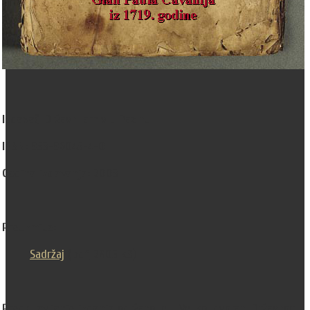
Izdavač
: Državni arhiv u Pazinu
ISBN:
953-96045-4-0
Godina izdavanja:
2003.
Preuzmite:
Sadržaj
(.pdf, 2805 kB)
Predstavljanje izdanja
održano je u Velikoj dvorani Državnog